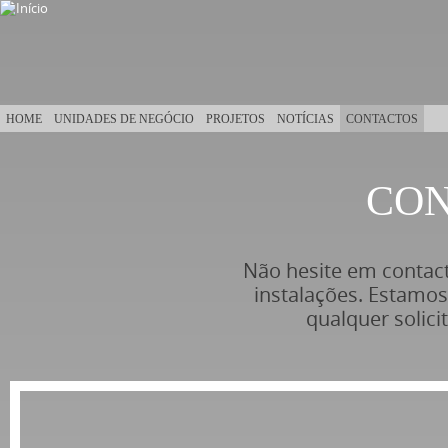
Passar para o conteúdo principal
HOME
UNIDADES DE NEGÓCIO
PROJETOS
NOTÍCIAS
CONTACTOS
CO
Está aqui
Não hesite em contact
instalações. Estamos
qualquer solici