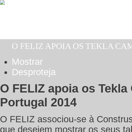
Passar para o conteúdo principal
O FELIZ APOIA OS TEKLA C
Está aqui
Mostrar
(separador ativo)
Separadores primários
Desproteja
O FELIZ apoia os Tekl
Portugal 2014
O FELIZ associou-se à Construs
que desejem mostrar os seus tal