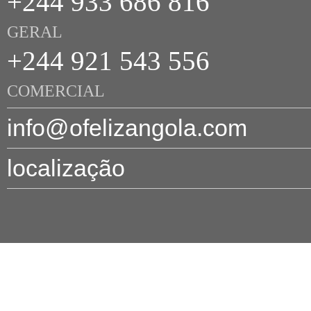
+244 933 686 816
GERAL
+244 921 543 556
COMERCIAL
info@ofelizangola.com
localização
© 2026 O FE