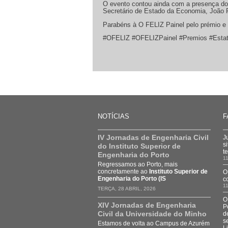
O evento contou ainda com a presença do 
Secretário de Estado da Economia, João R
Parabéns à O FELIZ Painel pelo prémio e
#OFELIZ #OFELIZPainel #Premios #Esta
NOTÍCIAS
F
IV Jornadas de Engenharia Civil
J
s
do Instituto Superior de
t
Engenharia do Porto
11
Regressamos ao Porto, mais
concretamente ao
Instituto Superior de
O
Engenharia do Porto (IS
c
11
TERÇA, 28 ABRIL, 2026
O
XIV Jornadas de Engenharia
P
Civil da Universidade do Minho
d
s
Estamos de volta ao Campus de Azurém
L