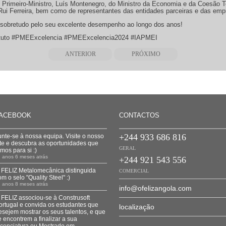
Primeiro-Ministro, Luís Montenegro, do Ministro da Economia e da Coesão Ter
ui Ferreira, bem como de representantes das entidades parceiras e das empr
 sobretudo pelo seu excelente desempenho ao longo dos anos!
tuto #PMEExcelencia #PMEExcelencia2024 #IAPMEI
ANTERIOR
PRÓXIMO
ACEBOOK
CONTACTOS
+244 933 686 816
unte-se à nossa equipa. Visite o nosso
ite e descubra as oportunidades que
GERAL
emos para si :)
 anos 6 meses atrás
+244 921 543 556
 FELIZ Metalomecânica distinguida
COMERCIAL
om o selo "Quality Steel" :)
 anos 8 meses atrás
info@ofelizangola.com
 FELIZ associou-se à Construsoft
ortugal e convida os estudantes que
localização
esejem mostrar os seus talentos, e que
e encontrem a finalizar a sua
icenciatura ou Mestrado em