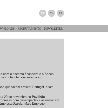
PT
EN
FR
WNLOADS
RECRUTAMENTO
NEWSLETTER
ia com o sistema financeiro e o Banco
e contributo relevante para o
sas que fazem crescer Portugal, criam
eu a 20 de novembro no
Pavilhão
 empresas com desempenho a assinalar em
; Empresa Gazela; Mais Emprego.