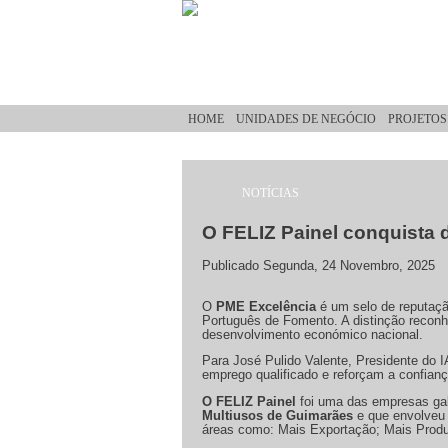
Passar para o conteúdo principal
HOME
UNIDADES DE NEGÓCIO
PROJETOS
NOTÍCIAS
Está aqui
O FELIZ Painel conquista 
Publicado Segunda, 24 Novembro, 2025
O
PME Excelência
é um selo de reputaçã
Português de Fomento. A distinção reconh
desenvolvimento económico nacional.
Para José Pulido Valente, Presidente do 
emprego qualificado e reforçam a confian
O FELIZ Painel
foi uma das empresas gal
Multiusos de Guimarães
e que envolveu 
áreas como: Mais Exportação; Mais Produ