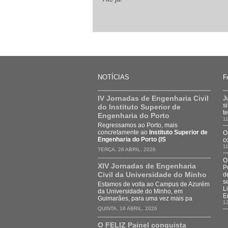
NOTÍCIAS
F
IV Jornadas de Engenharia Civil
J
s
do Instituto Superior de
t
Engenharia do Porto
11
Regressamos ao Porto, mais
concretamente ao
Instituto Superior de
O
Engenharia do Porto (IS
c
11
TERÇA, 28 ABRIL, 2026
O
XIV Jornadas de Engenharia
P
Civil da Universidade do Minho
d
s
Estamos de volta ao Campus de Azurém
L
da Universidade do Minho, em
E
Guimarães, para uma vez mais pa
1
QUINTA, 16 ABRIL, 2026
O FELIZ Painel conquista