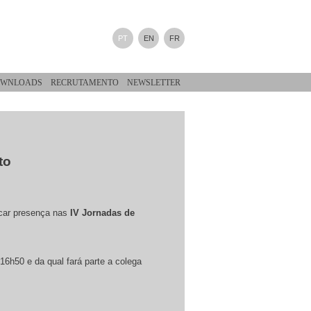
PT
EN
FR
WNLOADS
RECRUTAMENTO
NEWSLETTER
to
rcar presença nas
IV Jornadas de
s 16h50 e da qual fará parte a colega