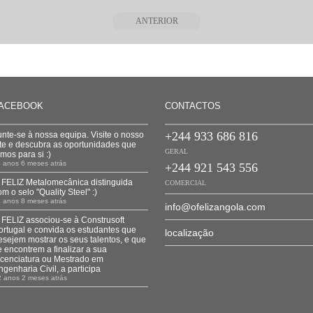
ANTERIOR
ACEBOOK
CONTACTOS
+244 933 686 816
unte-se à nossa equipa. Visite o nosso
ite e descubra as oportunidades que
GERAL
emos para si :)
 anos 6 meses atrás
+244 921 543 556
 FELIZ Metalomecânica distinguida
COMERCIAL
om o selo "Quality Steel" :)
 anos 8 meses atrás
info@ofelizangola.com
 FELIZ associou-se à Construsoft
ortugal e convida os estudantes que
localização
esejem mostrar os seus talentos, e que
e encontrem a finalizar a sua
icenciatura ou Mestrado em
ngenharia Civil, a participa
2 anos 2 meses atrás