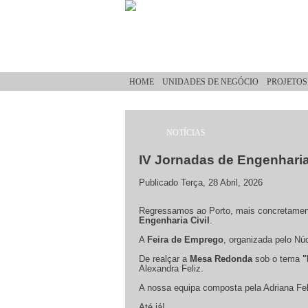
Passar para o conteúdo principal
HOME
UNIDADES DE NEGÓCIO
PROJETOS
NOTÍCIAS
Está aqui
IV Jornadas de Engenharia 
Publicado Terça, 28 Abril, 2026
Regressamos ao Porto, mais concretame
Engenharia Civil
.
A
Feira de Emprego
, organizada pelo Nú
De realçar a
Mesa Redonda
sob o tema
"
Alexandra Feliz.
A nossa equipa composta pela Adriana Feli
Até já!