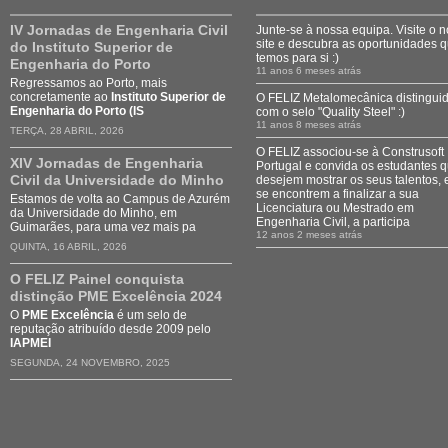
IV Jornadas de Engenharia Civil
Junte-se à nossa equipa. Visite o 
site e descubra as oportunidades 
do Instituto Superior de
temos para si :)
Engenharia do Porto
11 anos 6 meses atrás
Regressamos ao Porto, mais
concretamente ao
Instituto Superior de
O FELIZ Metalomecânica distingui
Engenharia do Porto (IS
com o selo "Quality Steel" :)
11 anos 8 meses atrás
TERÇA, 28 ABRIL, 2026
O FELIZ associou-se à Construsoft
XIV Jornadas de Engenharia
Portugal e convida os estudantes 
Civil da Universidade do Minho
desejem mostrar os seus talentos, 
se encontrem a finalizar a sua
Estamos de volta ao Campus de Azurém
Licenciatura ou Mestrado em
da Universidade do Minho, em
Engenharia Civil, a participa
Guimarães, para uma vez mais pa
12 anos 2 meses atrás
QUINTA, 16 ABRIL, 2026
O FELIZ Painel conquista
distinção PME Excelência 2024
O
PME Excelência
é um selo de
reputação atribuído desde 2009 pelo
IAPMEI
SEGUNDA, 24 NOVEMBRO, 2025