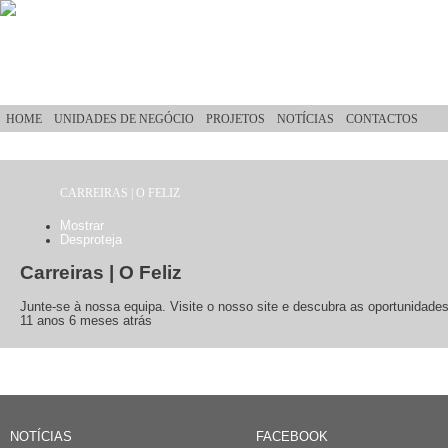
Passar para o conteúdo principal
HOME
UNIDADES DE NEGÓCIO
PROJETOS
NOTÍCIAS
CONTACTOS
CARREIRAS | O FELIZ
Está aqui
Mostrar
(separador ativo)
Desproteja
Separadores primários
Carreiras | O Feliz
Junte-se à nossa equipa. Visite o nosso site e descubra as oportunidades
11 anos 6 meses atrás
NOTÍCIAS
FACEBOOK