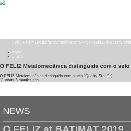
Skip to main content
O FELIZ METALOMECÂNICA DISTINGUIDA COM O SELO "QUALITY STEEL
You are here
View
(active tab)
Unlock
Primary tabs
O FELIZ Metalomecânica distinguida com o selo "Q
O FELIZ Metalomecânica distinguida com o selo "Quality Steel" :)
11 years 8 months ago
NEWS
O FELIZ at BATIMAT 2019