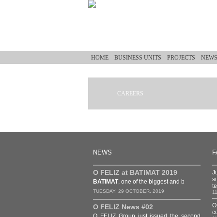
Skip to main content
HOME
BUSINESS UNITS
PROJECTS
NEW
CAREERS
You are here
NEWS
F
O FELIZ at BATIMAT 2019
J
s
BATIMAT
, one of the biggest and b
t
TUESDAY, 29 OCTOBER, 2019
1
O
O FELIZ News #02
c
O FELIZ Group just issued the second