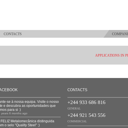
S
CONTACTS
COMPANI
APPLICATIONS IN 
ACEBOOK
CONTACTS
+244 933 686 816
unte-se à nossa equipa. Visite o nosso
ite e descubra as oportunidades que
GENERAL
emos para si :)
1 years 6 months ago
+244 921 543 556
 FELIZ Metalomecânica distinguida
COMMERCIAL
om o selo "Quality Steel" :)