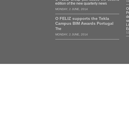
1
edition of the new quarterly news
O
MONDAY, 2 JUNE, 2014
P
d
O FELIZ supports the Tekla
s
Campus BIM Awards Portugal
L
The
E
1
MONDAY, 2 JUNE, 2014