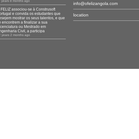
1 years 8 months ago
info@ofelizangola.com
 FELIZ associou-se à Construsoft
ortugal e convida os estudantes que
location
esejem mostrar os seus talentos, e que
e encontrem a finalizar a sua
icenciatura ou Mestrado em
ngenharia Civil, a participa
2 years 2 months ago
© 2026 O FELIZ Metalomecânica.
All rights reserved.