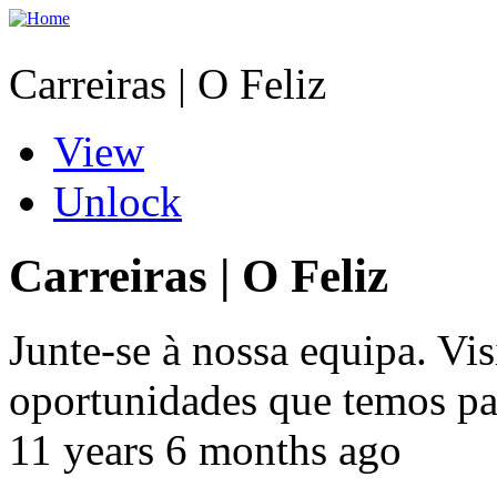
Skip to main content
Carreiras | O Feliz
You are here
(active tab)
View
Primary tabs
Unlock
Carreiras | O Feliz
Junte-se à nossa equipa. Vis
oportunidades que temos par
11 years 6 months ago