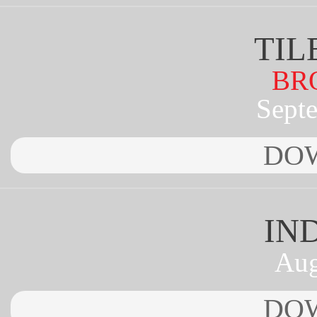
TIL
BR
Sept
DO
IN
Aug
DO