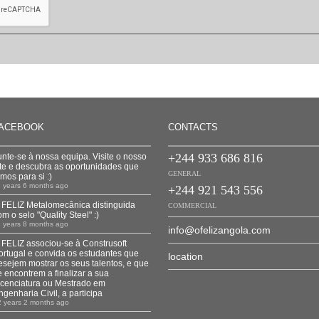
ACEBOOK
CONTACTS
+244 933 686 816
unte-se à nossa equipa. Visite o nosso
ite e descubra as oportunidades que
GENERAL
emos para si :)
1 years 6 months ago
+244 921 543 556
 FELIZ Metalomecânica distinguida
COMMERCIAL
om o selo "Quality Steel" :)
1 years 8 months ago
info@ofelizangola.com
 FELIZ associou-se à Construsoft
ortugal e convida os estudantes que
location
esejem mostrar os seus talentos, e que
e encontrem a finalizar a sua
icenciatura ou Mestrado em
ngenharia Civil, a participa
2 years 2 months ago