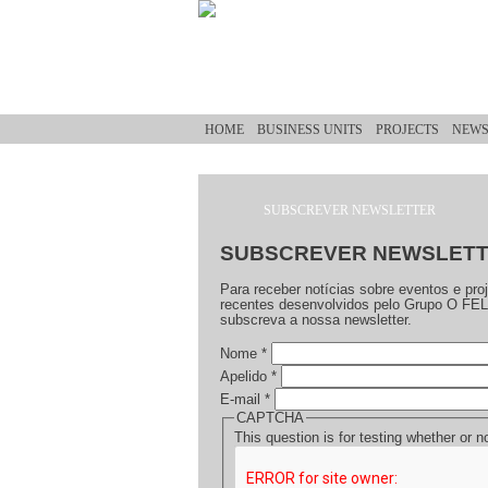
Skip to main content
HOME
BUSINESS UNITS
PROJECTS
NEW
SUBSCREVER NEWSLETTER
You are here
SUBSCREVER NEWSLET
Para receber notícias sobre eventos e pro
recentes desenvolvidos pelo Grupo O FEL
subscreva a nossa newsletter.
Nome
*
Apelido
*
E-mail
*
CAPTCHA
This question is for testing whether or