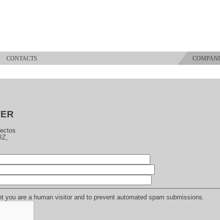
S
CONTACTS
COMPANI
TER
jectos
IZ,
 not you are a human visitor and to prevent automated spam submissions.