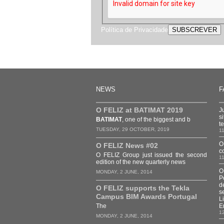
Política de Privacidade
NEWS
F
O FELIZ at BATIMAT 2019
J
s
BATIMAT
, one of the biggest and b
t
TUESDAY, 29 OCTOBER, 2019
1
O
O FELIZ News #02
c
O FELIZ Group just issued the second
1
edition of the new quarterly news
O
MONDAY, 2 JUNE, 2014
P
d
O FELIZ supports the Tekla
s
Campus BIM Awards Portugal
L
The
E
1
MONDAY, 2 JUNE, 2014